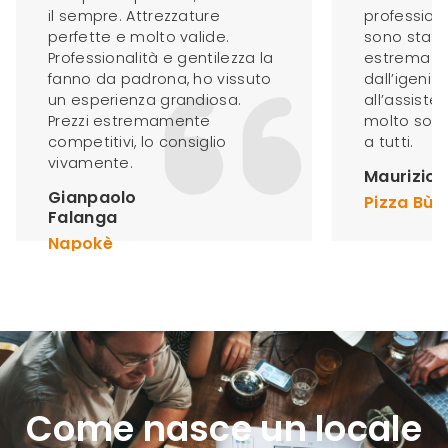
il sempre. Attrezzature
profession
perfette e molto valide.
sono stato
Professionalità e gentilezza la
estrema pr
fanno da padrona, ho vissuto
dall’igeniz
un esperienza grandiosa.
all’assiste
Prezzi estremamente
molto soddi
competitivi, lo consiglio
a tutti.
vivamente.
Maurizio 
Gianpaolo
Pizza Bù
Falanga
Napokè
Come nasce un locale