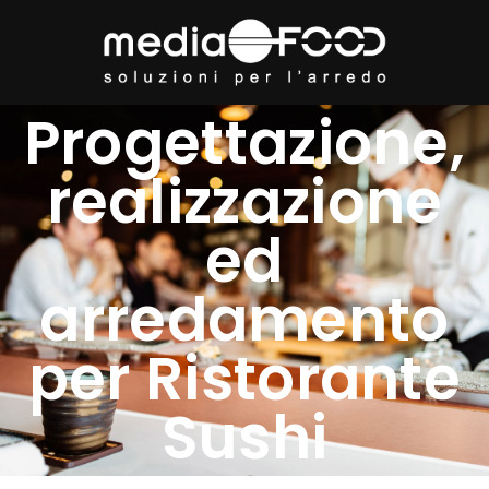
Progettazione,
realizzazione
ed
arredamento
per Ristorante
Sushi