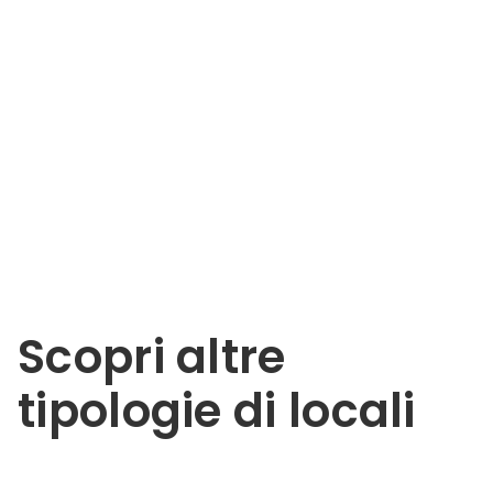
Bar bistrò
comm cazz
coce
Scopri altre
tipologie di locali