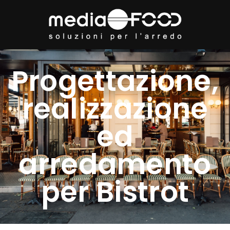
Progettazione,
realizzazione
ed
arredamento
per Bistrot